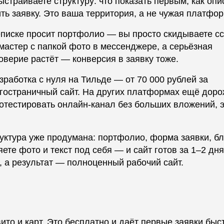
страиваете структуру: что показать первым, как опи
ить заявку. Это ваша территория, а не чужая платфор
еписке просит портфолио — вы просто скидываете с
 мастер с папкой фото в мессенджере, а серьёзная
верие растёт — конверсия в заявку тоже.
зработка с нуля на Тильде — от 70 000 рублей за
огостраничный сайт. На других платформах ещё доро
протестировать онлайн-канал без больших вложений, 
уктура уже продумана: портфолио, форма заявки, бл
ете фото и текст под себя — и сайт готов за 1–2 дня
, а результат — полноценный рабочий сайт.
ито и карт. Это бесплатно и даёт первые заявки быс