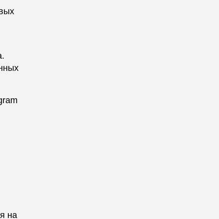
овых
.
онных
gram
в
я на