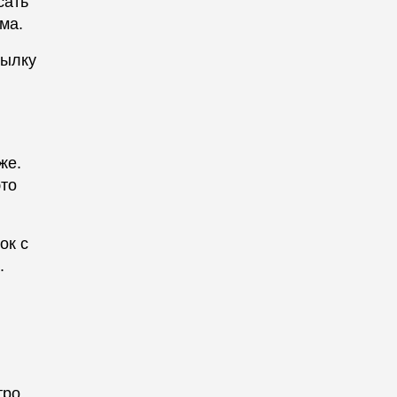
сать
ма.
сылку
же.
это
ок с
.
тро.