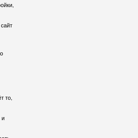
ройки,
 сайт
по
т то,
 и