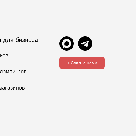
 для бизнеса
ков
+ Связь с нами
глэмпингов
магазинов