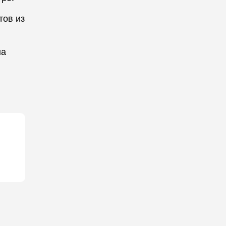
тов из
на