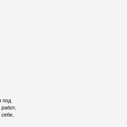
я под
 работ,
 себе,